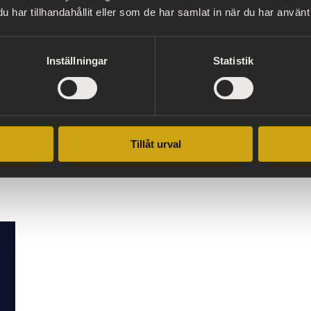
svisning torsdag 8 november kl. 10.00- 12.00 på Hallwyls
har tillhandahållit eller som de har samlat in när du har använt 
ckholm.
n 6 november till Maria Rosén, pressansvarig, Hallwylsk
Inställningar
Statistik
.se
tställningen, vänligen kontakta producent Anna Glowacki
hm.se
Tillåt urval