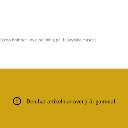
akows krubbor - ny utställning på Hallwylska museet
Den här artikeln är över 7 år gammal