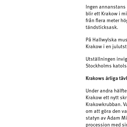
Ingen annanstans i
blir ett Krakow i m
från flera meter hö
tändsticksask.
På Hallwylska muse
Krakow i en julutst
Utställningen invi
Stockholms katolsk
Krakows årliga täv
Under andra hälfte
Krakow ett nytt sk
Krakowkrubban. Var
om att göra den va
statyn av Adam Mic
procession med sin