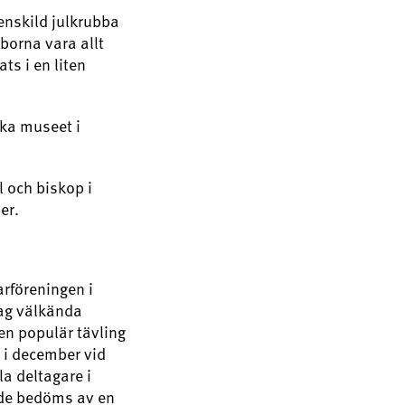
enskild julkrubba
bborna vara allt
ts i en liten
ska museet i
 och biskop i
er.
rföreningen i
dag välkända
en populär tävling
 i december vid
a deltagare i
r de bedöms av en