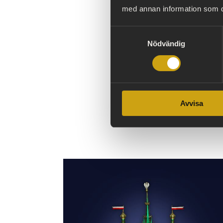
Välkomna till pres
med annan information som du 
Hamngatan 4, Sto
Samtyckesval
Anmälan senast de
Nödvändig
Maria.rosen@shm
För frågor kring u
anna.glowacki@s
Avvisa
08–402 30 89
Tel: