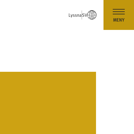
Lyssna
SV
MENY