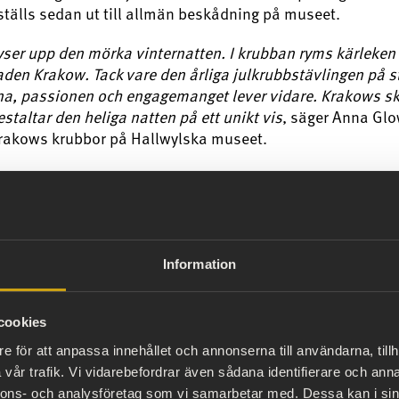
 ställs sedan ut till allmän beskådning på museet.
ser upp den mörka vinternatten. I krubban ryms kärleken t
taden Krakow. Tack vare den årliga julkrubbstävlingen på s
na, passionen och engagemanget lever vidare. Krakows s
staltar den heliga natten på ett unikt vis
, säger Anna Glo
Krakows krubbor på Hallwylska museet.
akowkrubba innehåller alltid både en religiös och profan sc
iv som är vanligast förekommande föreställer Mariakyrka
rket Barbakan, Florianporten och Sigismundkapellet. På f
liga familjen med Jesusbarnet. Krubbtillverkarna väver ock
rakows egna sägner, bland annat drottning Wanda, Wawel
Information
ajkonik.
tt samarbete med Polska institutet.
cookies
e för att anpassa innehållet och annonserna till användarna, tillh
ning
vår trafik. Vi vidarebefordrar även sådana identifierare och anna
nnons- och analysföretag som vi samarbetar med. Dessa kan i sin