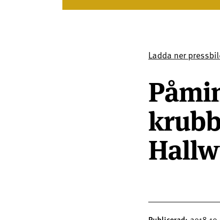
Ladda ner pressbil
Påmin
krubbo
Hallw
Publicerad
2018.10