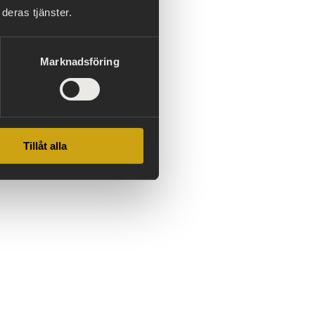
ka museet,
deras tjänster.
a museet.
Marknadsföring
Tillåt alla