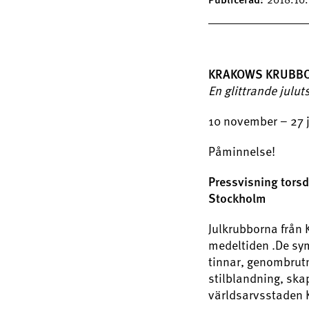
KRAKOWS KRUBB
En glittrande julut
10 november – 27 
Påminnelse!
Pressvisning tors
Stockholm
Julkrubborna från 
medeltiden .De sym
tinnar, genombrutn
stilblandning, ska
världsarvsstaden 