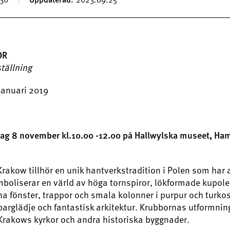
OR
ställning
januari 2019
dag 8 november kl.10.00 -12.00 på Hallwylska museet, Ha
Krakow tillhör en unik hantverkstradition i Polen som har 
boliserar en värld av höga tornspiror, lökformade kupoler
a fönster, trappor och smala kolonner i purpur och turkos. 
parglädje och fantastisk arkitektur. Krubbornas utformning
Krakows kyrkor och andra historiska byggnader.