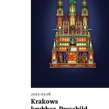
2022-03-08
Krakows
krubbor_Pressbild