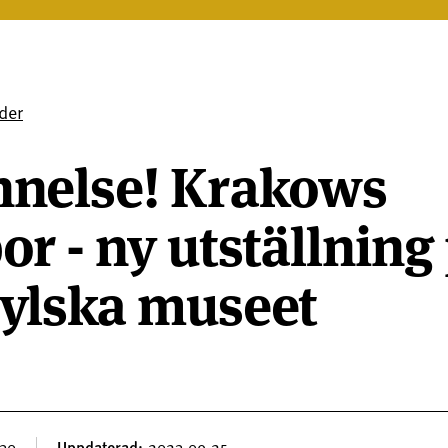
der
nelse! Krakows
r - ny utställning
ylska museet
.30
Uppdaterad
2023.09.25