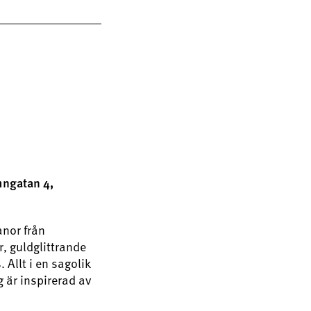
mngatan 4,
anor från
, guldglittrande
Allt i en sagolik
 är inspirerad av