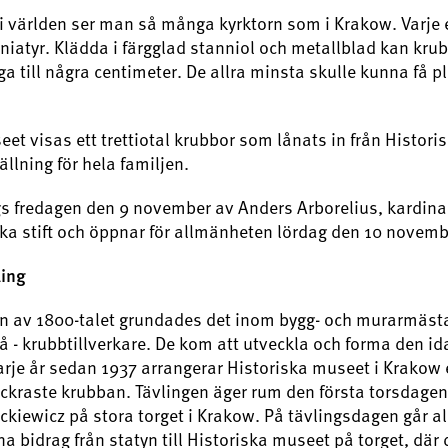
 världen ser man så många kyrktorn som i Krakow. Varje 
iniatyr. Klädda i färgglad stanniol och metallblad kan kru
ga till några centimeter. De allra minsta skulle kunna få pla
et visas ett trettiotal krubbor som lånats in från Histori
ällning för hela familjen.
gs fredagen den 9 november av Anders Arborelius, kardinal
a stift och öppnar för allmänheten lördag den 10 novemb
ling
n av 1800-talet grundades det inom bygg- och murarmästa
rå - krubbtillverkare. De kom att utveckla och forma den i
je år sedan 1937 arrangerar Historiska museet i Krakow 
ckraste krubban. Tävlingen äger rum den första torsdagen
kiewicz på stora torget i Krakow. På tävlingsdagen går all
a bidrag från statyn till Historiska museet på torget, dä