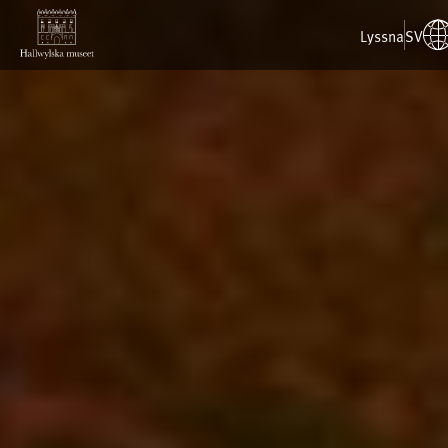
Lyssna
SV