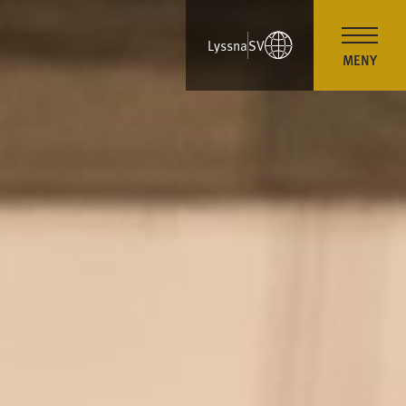
Lyssna
SV
MENY