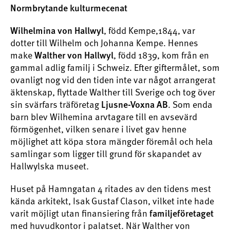
Normbrytande kulturmecenat
, född Kempe,1844, var
Wilhelmina von Hallwyl
dotter till Wilhelm och Johanna Kempe. Hennes
make
, född 1839, kom från en
Walther von Hallwyl
gammal adlig familj i Schweiz. Efter giftermålet, som
ovanligt nog vid den tiden inte var något arrangerat
äktenskap, flyttade Walther till Sverige och tog över
sin svärfars träföretag
. Som enda
Ljusne-Voxna AB
barn blev Wilhemina arvtagare till en avsevärd
förmögenhet, vilken senare i livet gav henne
möjlighet att köpa stora mängder föremål och hela
samlingar som ligger till grund för skapandet av
Hallwylska museet.
Huset på Hamngatan 4 ritades av den tidens mest
kända arkitekt, Isak Gustaf Clason, vilket inte hade
varit möjligt utan finansiering från
familjeföretaget
med huvudkontor i palatset. När Walther von