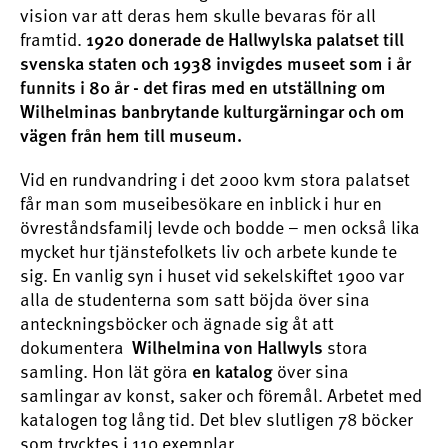
vision var att deras hem skulle bevaras för all
framtid.
1920 donerade de Hallwylska palatset till
svenska staten och 1938 invigdes museet som i år
funnits i 80 år - det firas med en utställning om
Wilhelminas banbrytande kulturgärningar och om
vägen från hem till museum.
Vid en rundvandring i det 2000 kvm stora palatset
får man som museibesökare en inblick i hur en
övreståndsfamilj levde och bodde – men också lika
mycket hur tjänstefolkets liv och arbete kunde te
sig. En vanlig syn i huset vid sekelskiftet 1900 var
alla de studenterna som satt böjda över sina
anteckningsböcker och ägnade sig åt att
dokumentera
stora
Wilhelmina von Hallwyls
samling. Hon lät göra
över sina
en katalog
samlingar av konst, saker och föremål. Arbetet med
katalogen tog lång tid. Det blev slutligen 78 böcker
som trycktes i 110 exemplar.