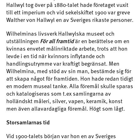
Hallwyl tog över på 1880-talet hade företaget vuxit
till ett imperium och vid sekelskiftet 1900 var greve
Walther von Hallwyl en av Sveriges rikaste personer.
Wilhelminas livsverk Hallwylska museet och
utställningen
är en berättelse om en
För all framtid
kvinnas envetet målinriktade arbete, trots att hon
levde i en tid när kvinnors inflytande och
handlingsutrymme var kraftigt begränsat. Men
Wilhelmina, med stöd av sin man, bestämde sig för
att skapa något för framtiden. Hon hade redan tidigt
en modern museal tanke. Alla föremål skulle sparas
och katalogiseras som t.ex samlingarna av
holländskt måleri, silver, vapen, keramik, konst
men även allavardagliga föremål. Högt som lågt.
Storsamlarnas tid
Vid 1900-talets början var hon en av Sveriges