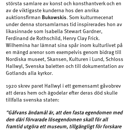
största samlare av konst och konsthantverk och en
av de viktigaste kunderna hos den anrika
auktionsfirman
. Som kulturmecenat
Bukowskis
under denna storsamlarnas tid inspirerades hon av
likasinnade som Isabella Stewart Gardner,
Ferdinand de Rothschild, Henry Clay Frick.
Wilhemina har lämnat sina spår inom kulturlivet på
en mängd arenor som exempelvis genom bidrag till
Nordiska museet, Skansen, Kulturen i Lund, Schloss
Hallwyl, Svenska baletten och till dokumentation av
Gotlands alla kyrkor.
1920 skrev paret Hallwyl i ett gemensamt gåvobrev
att deras hem och ägodelar efter deras död skulle
tillfalla svenska staten:
"Gåfvans ändamål är, att den fasta egendomen med
den däri förvarade lösegendomen skall för all
framtid utgöra ett museum, tillgängligt för forskare