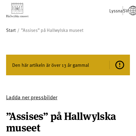
Lyssna
SV
Start
”Assises” på Hallwylska museet
Den här artikeln är över 13 år gammal
Ladda ner pressbilder
”Assises” på Hallwylska
museet