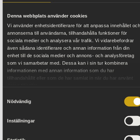
till sin Collection Pascale. Hon har bl.a. tagit fram
armbandet Eve med Claesson Koivisto Rune och
Denna webbplats använder cookies
ljusstaken Skugga med Alexander Lervik. Under
Vi använder enhetsidentifierare för att anpassa innehållet oc
Möbelmässan 2013 visar hon på Hallwylska museet
annonserna till användarna, tillhandahålla funktioner för
Jens Fagers nya stolar som är speciellt designade
sociala medier och analysera vår trafik. Vi vidarebefordrar
med utgångspunkt i den överdådiga palatsmiljön
även sådana identifierare och annan information från din
från sekelskiftet 1900 och på sitt galleri visar hon
enhet till de sociala medier och annons- och analysföretag
Alexander Lervik.
som vi samarbetar med. Dessa kan i sin tur kombinera
informationen med annan information som du har
Välkommen till pressfrukost onsdagen den 6
tillhandahållit eller som de har samlat in när du har använt
februari kl 9.00
deras tjänster.
För mer information kontakta Pascale Gottard
Olsson på telefon 0708-390306
Samtyckesval
Nödvändig
Inställningar
Statistik