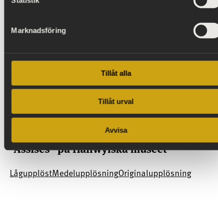
Marknadsföring
Tillåt alla
Tillåt urval
Avvisa
2022-03-08
”Assises” på Hallwylska museet
Lågupplöst
Medelupplösning
Originalupplösning