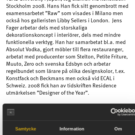
Stockholm 2008. Hans Han fick sitt genombrott med
examensarbetet ”Raw” som visades i Milano men
också hos galleristen Libby Sellers i London. Jens
Fager arbetar dels med storskaliga
dekorationskoncept i interiörer, dels med mindre
funktionella verktyg. Han har samarbetat bl.a. med
Absolut Vodka, gjort möbler till flera restauranger,
arbetat med producenter som Stelton, Petite Friture,
Muuto, Zero och svenska Edsbyn och arbetar
regelbundet som lärare på olika designskolor, t.ex.
Konstfack och Beckmans men också vid ECAL i
Schweiz. 2008 fick han av tidskriften Residence
utmärkelsen ”Designer of the Year”.
Gallery Pascale
Pascale Gottard Olsson, som är född i Frankrike,
flyttade till Sverige och startade sitt galleri 1998
med fokus på design och konsthantverk i
Samtycke
Information
Om
begränsade upplagor. Hon producerar även objekt