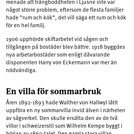
menade att trångboddheten i Ljusne inte var
något större problem, eftersom de flesta familjer
hade ”rum och kök”, det vill säga ett rum och kök
för en hel familj.
1906 upphörde skiftarbetet vid sågen och
tillgången på bostäder blev bättre. 1918 byggdes
nya arbetarbostäder som enligt dåvarande
disponenten Harry von Eckermann var mer än
nödvändiga.
En villa för sommarbruk
Åren 1892-1893 hade Walther von Hallwyl låtit
uppföra en ny sommarvilla invid älven i närheten
av sågverket. Den skulle ersätta den av de två
villor i schweizerstil som Wilhelm Kempe byggt i
början av 1860-talet. Den gamla stora villan