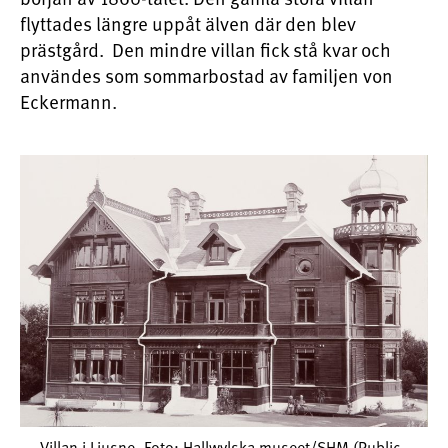
flyttades längre uppåt älven där den blev
prästgård. Den mindre villan fick stå kvar och
användes som sommarbostad av familjen von
Eckermann.
Villan i Ljusne. Foto: Hallwylska museet/SHM (Public