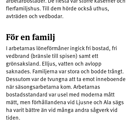
arbetarbostäder. De flesta var större kaserner och
flerfamiljshus. Till dem hörde också uthus,
avträden och vedbodar.
För en familj
I arbetarnas löneförmåner ingick fri bostad, fri
vedbrand (bränsle till spisen) samt ett
grönsaksland. Elljus, vatten och avlopp
saknades. Familjerna var stora och bodde trångt.
Dessutom var de tvungna att ta emot inneboende
när säsongsarbetarna kom. Arbetarnas
bostadsstandard var usel med moderna mått
mätt, men förhållandena vid Ljusne och Ala sägs
ha varit bättre än vid många andra sågverk vid
tiden.