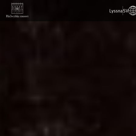
Lyssna
SV