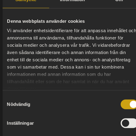
BY).
Denna webbplats använder cookies
Verk av kända formgivare
Vi använder enhetsidentifierare för att anpassa innehållet oc
annonserna till användarna, tillhandahålla funktioner för
I utställningen visades verk av Signe Persson
sociala medier och analysera vår trafik. Vi vidarebefordrar
Melin, Gösta Grähs, Ulrica Hydman Vallien, Bertil
även sådana identifierare och annan information från din
Vallien, Inger Persson, Rolf Sinnemark, Stig
enhet till de sociala medier och annons- och analysföretag
Lindberg, Erich och Ingrid Triller, Kerstin
som vi samarbetar med. Dessa kan i sin tur kombinera
Hörnlund, Elna-Karin Helgesson, Gunnar Nylund,
informationen med annan information som du har
Getthen Holm, Hertha Bengtson, Bente Brosböl
tillhandahållit eller som de har samlat in när du har använt
Hansen, Else Adrian, Thomas Anagrius, Lisa
deras tjänster.
Larsson, Gunnar Hansson och Maria Zetterstrand.
Samtyckesval
Nödvändig
Inställningar