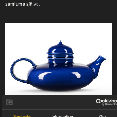
samlarna själva.
Foto: Helena Bonnevier, Hallwylska museet/SHM (CC
Samtycke
Information
Om