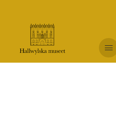
BESÖK OSS
RESTAURANG
PÅ GÅNG
SKOLA
PALATSETS HISTORIA