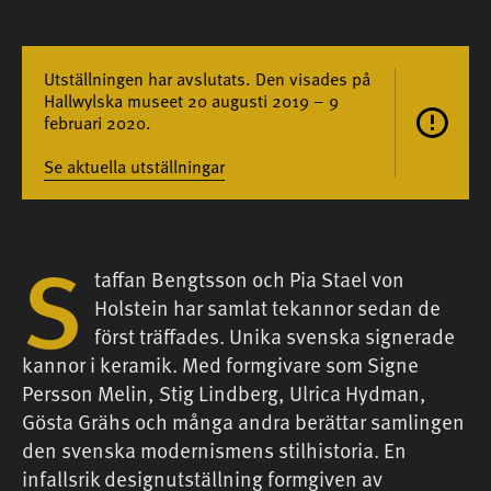
Utställningen har avslutats. Den visades på
Hallwylska museet 20 augusti 2019 – 9
februari 2020.
Se aktuella utställningar
S
taffan Bengtsson och Pia Stael von
Holstein har samlat tekannor sedan de
först träffades. Unika svenska signerade
kannor i keramik. Med formgivare som Signe
Persson Melin, Stig Lindberg, Ulrica Hydman,
Gösta Grähs och många andra berättar samlingen
den svenska modernismens stilhistoria. En
infallsrik designutställning formgiven av