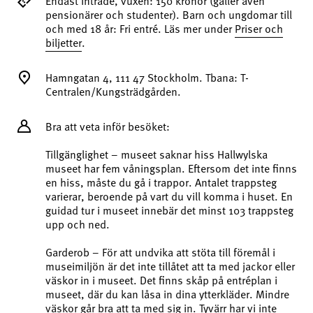
Endast inträde, vuxen: 150 kronor (gäller även
pensionärer och studenter). Barn och ungdomar till
och med 18 år: Fri entré. Läs mer under
Priser och
biljetter
.
Hamngatan 4, 111 47 Stockholm. Tbana: T-
Centralen/Kungsträdgården.
Bra att veta inför besöket:
Tillgänglighet – museet saknar hiss Hallwylska
museet har fem våningsplan. Eftersom det inte finns
en hiss, måste du gå i trappor. Antalet trappsteg
varierar, beroende på vart du vill komma i huset. En
guidad tur i museet innebär det minst 103 trappsteg
upp och ned.
Garderob – För att undvika att stöta till föremål i
museimiljön är det inte tillåtet att ta med jackor eller
väskor in i museet. Det finns skåp på entréplan i
museet, där du kan låsa in dina ytterkläder. Mindre
väskor går bra att ta med sig in. Tyvärr har vi inte