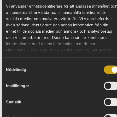
Vi använder enhetsidentifierare för att anpassa innehållet oc
torsdag 15 oktober
annonserna till användarna, tillhandahålla funktioner för
sociala medier och analysera vår trafik. Vi vidarebefordrar
även sådana identifierare och annan information från din
fredag 16 oktober
enhet till de sociala medier och annons- och analysföretag
som vi samarbetar med. Dessa kan i sin tur kombinera
informationen med annan information som du har
lördag 17 oktober
tillhandahållit eller som de har samlat in när du har använt
deras tjänster.
Samtyckesval
söndag 18 oktober
Nödvändig
Inställningar
tisdag 20 oktober
Statistik
onsdag 21 oktober