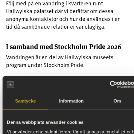
Följ med på en vandring i kvarteren runt
Hallwylska palatset där vi berättar om dessa
anonyma kontaktytor och hur de användes i en
tid då samkönade relationer var olagliga.
I samband med Stockholm Pride 2026
Vandringen är en del av Hallwylska museets
program under Stockholm Pride.
Pris stadsvandring:
Samtycke
Information
Om
Vuxen: 200 kronor
Ungdom till och med 18 år: kostnadsfritt
Biljetten inkluderar även entré till museet.
Denna webbplats använder cookies
Vi använder enhetsidentifierare för att anpassa innehållet oc