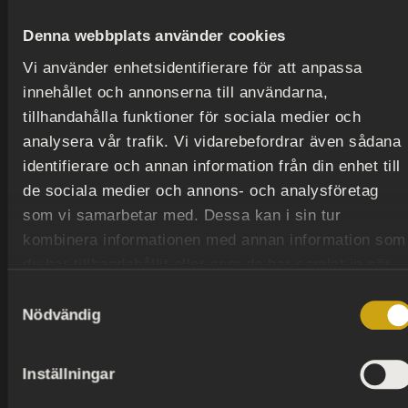
Linnea Nyström om historiskt återskapande
Denna webbplats använder cookies
Vi använder enhetsidentifierare för att anpassa
innehållet och annonserna till användarna,
tillhandahålla funktioner för sociala medier och
analysera vår trafik. Vi vidarebefordrar även sådana
Vid tillverkningen av tiarorna använder Linnea sig
identifierare och annan information från din enhet till
av budgetvänliga material som ståltråd, pärlor,
de sociala medier och annons- och analysföretag
lim, färg och kartong. Slutresultatet är
som vi samarbetar med. Dessa kan i sin tur
imponerande – på avstånd är tiarorna
kombinera informationen med annan information som
övertygande lika originalen. ”Men så fort man rör
du har tillhandahållit eller som de har samlat in när
vid dem eller lyfter upp dem så känner man att de
du har använt deras tjänster.
är mycket lättare än vad en riktig tiara skulle vara,
Samtyckesval
Nödvändig
och man ser på baksidan att det är klister och
kartong”, berättar Linnea. Att ta fram illusionen
av något ädelt i ett föremål tillverkat av oädla
Inställningar
material är kanske det roligaste med hela