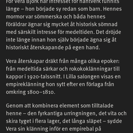
För Vera Björk har intresset för hantverk funnits
länge – hon började sy redan som barn. Hennes
mormor var sömmerska och båda hennes
föräldrar ägnar sig mycket åt historisk sömnad
med särskilt intresse för medeltiden. Det dröjde
inte länge innan hon själv började ägna sig åt
historiskt återskapande på egen hand.
Vera återskapar dräkt från många olika epoker:
från medeltida särkar och rokokoklänningar till
kappor i 1920-talssnitt. I Lilla salongen visas en
empireklänning hon sytt efter en förlaga från
omkring 1800–1810.
Genom att kombinera element som tilltalade
henne – den fyrkantiga urringningen, det vita och
skira tyget i flera lager, det långa släpet – sydde
Vera sin klänning inför en empirebal på