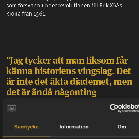
som försvann under revolutionen till Erik XIV:s
krona från 1561.
Jag tycker att man liksom får
känna historiens vingslag. Det
är inte det äkta diademet, men
det är ändå någonting
liknande. Det kan ge en känsla
av hur det var att bära en tiara
på bal, hur det känns att hålla
Samtycke
Information
Om
något sådant här i handen.