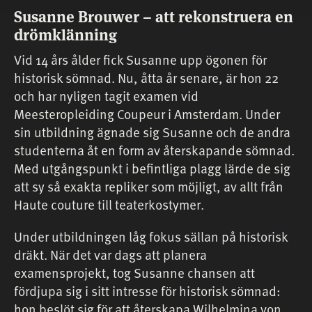
Susanne Brouwer – att rekonstruera en
drömklänning
Vid 14 års ålder fick Susanne upp ögonen för
historisk sömnad. Nu, åtta år senare, är hon 22
och har nyligen tagit examen vid
Meesteropleiding Coupeur i Amsterdam. Under
sin utbildning ägnade sig Susanne och de andra
studenterna åt en form av återskapande sömnad.
Med utgångspunkt i befintliga plagg lärde de sig
att sy så exakta repliker som möjligt, av allt från
Haute couture till teaterkostymer.
Under utbildningen låg fokus sällan på historisk
dräkt. När det var dags att planera
examensprojekt, tog Susanne chansen att
fördjupa sig i sitt intresse för historisk sömnad:
hon beslöt sig för att återskapa Wilhelmina von