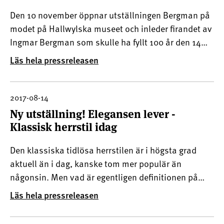
Den 10 november öppnar utställningen Bergman på
modet på Hallwylska museet och inleder firandet av
Ingmar Bergman som skulle ha fyllt 100 år den 14
juli 2018.
Läs hela pressreleasen
2017-08-14
​Ny utställning! Elegansen lever -
Klassisk herrstil idag
Den klassiska tidlösa herrstilen är i högsta grad
aktuell än i dag, kanske tom mer populär än
någonsin. Men vad är egentligen definitionen på
klassisk herrstil?I Hallwylska museets utställning
Läs hela pressreleasen
Elegansen lever presenteras en rad exempel på
plagg och accessoarer som representerar klassisk