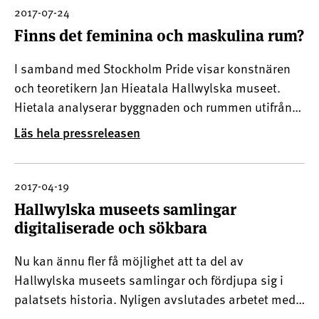
manlig elegans.
2017-07-24
Finns det feminina och maskulina rum?
I samband med Stockholm Pride visar konstnären
och teoretikern Jan Hieatala Hallwylska museet.
Hietala analyserar byggnaden och rummen utifrån
perspektivet feminint kontra maskulint inom
Läs hela pressreleasen
arkitektur.
2017-04-19
​Hallwylska museets samlingar
digitaliserade och sökbara
Nu kan ännu fler få möjlighet att ta del av
Hallwylska museets samlingar och fördjupa sig i
palatsets historia. Nyligen avslutades arbetet med
att digitalisera det omfattande katalogverk som