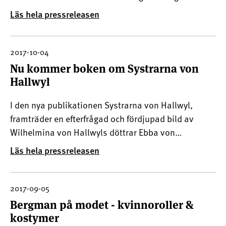
skulle ha fyllt 100 år den 14 juli 2018. Pressvisning
Läs hela pressreleasen
äger rum torsdagen den 9 november kl 9.30-10.30
på Hallwylska museet.Anmälan till press@lsh.se
sena
2017-10-04
Nu kommer boken om Systrarna von
Hallwyl
I den nya publikationen Systrarna von Hallwyl,
framträder en efterfrågad och fördjupad bild av
Wilhelmina von Hallwyls döttrar Ebba von
Eckermann, Ellen Roosval och Irma von Geijer.
Läs hela pressreleasen
2017-09-05
Bergman på modet - kvinnoroller &
kostymer