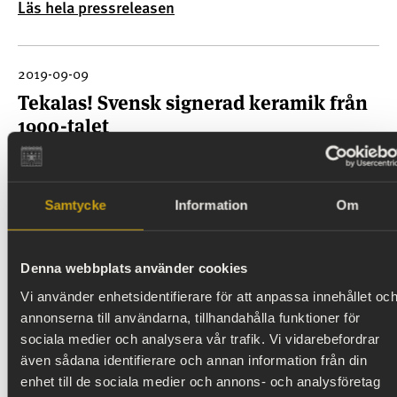
Läs hela pressreleasen
Hallwylska museet i Stockholm. Bakom
utställningen står Staffan Bengtsson och Pia Staël
von Holstein som
2019-09-09
Tekalas! Svensk signerad keramik från
1900-talet
Välkommen till pressvisning torsdag 19 september
kl. 10-12 på Hallwylska museet, Hamngatan 4,
Samtycke
Information
Om
Stockholm.Den 20 september öppnar utställningen
Tekalas! Svensk signerad keramik från 1900-talet
Läs hela pressreleasen
på Hallwylska museet i Stockholm. Bakom
Denna webbplats använder cookies
utställningen står Staffan Bengtsson och Pia Staël
Vi använder enhetsidentifierare för att anpassa innehållet oc
von Holstein som
2019-08-27
annonserna till användarna, tillhandahålla funktioner för
​ Rosa kvartetten på Hallwylska museet
sociala medier och analysera vår trafik. Vi vidarebefordrar
även sådana identifierare och annan information från din
Rosa kvartetten på Hallwylska museetTisdag den 3
enhet till de sociala medier och annons- och analysföretag