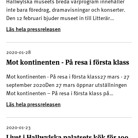
Hallwylska museets breda vårprogram innehåller
inte bara föredrag, dramavisningar och konserter.
Den 12 februari bjuder museet in till Litterär
tesalong med Marcel Prousts novell Madame de
Läs hela pressreleasen
Breyves melankoliska sommar under ledning av
Anna Cavallin, doktorand i litteraturvetenskap.
Novellen handlar o
2020-01-28
Mot kontinenten - På resa i första klass
Mot kontinenten - På resa i första klass27 mars - 27
september 2020Den 27 mars öppnar utställningen
Mot kontinenten – På resa i första klass på
Hallwylska museet i Stockholm.Utställningen lyfter
Läs hela pressreleasen
fram resandets utveckling kring sekelskiftet 1900
sida vid sida med Wilhelmina von Hallwyls många
resor -
2020-01-23
Livet i Hallwylska palatsets kök för 100