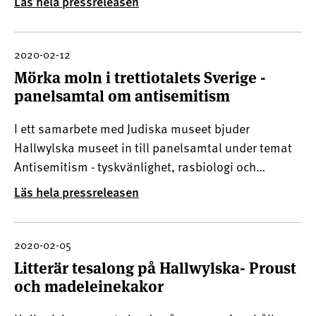
Läs hela pressreleasen
år. Under Snigeljakten får man träffa Husan Anna
som minsann har bråda tider. Hon skulle ju passa
Margi
2020-02-12
Mörka moln i trettiotalets Sverige -
panelsamtal om antisemitism
I ett samarbete med Judiska museet bjuder
Hallwylska museet in till panelsamtal under temat
Antisemitism - tyskvänlighet, rasbiologi och
informella allianser. Det första samtalet heter
Läs hela pressreleasen
Mörka moln och äger rum den 19 februari på
Hallwylska museet i Stockholm.-I Wilhelmina von
Hallwyls årsanteckningar
2020-02-05
Litterär tesalong på Hallwylska- Proust
och madeleinekakor