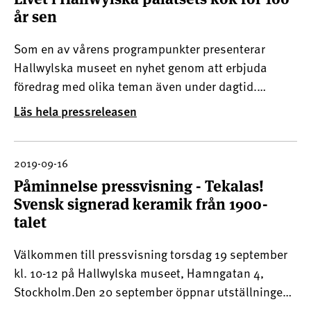
år sen
Som en av vårens programpunkter presenterar
Hallwylska museet en nyhet genom att erbjuda
föredrag med olika teman även under dagtid.
Palatsköket på Hamngatan 4 är en av de mest
Läs hela pressreleasen
efterfrågade sevärdheterna bland besökarna. För
den som vill fördjupa sig i palatskökets roll kring
sekelskiftet 1900 är vä
2019-09-16
Påminnelse pressvisning - Tekalas!
Svensk signerad keramik från 1900-
talet
Välkommen till pressvisning torsdag 19 september
kl. 10-12 på Hallwylska museet, Hamngatan 4,
Stockholm.Den 20 september öppnar utställningen
Tekalas! Svensk signerad keramik från 1900-talet på