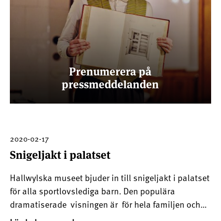
Prenumerera på
pressmeddelanden
2020-02-17
Snigeljakt i palatset
Hallwylska museet bjuder in till snigeljakt i palatset
för alla sportlovslediga barn. Den populära
dramatiserade visningen är för hela familjen och
särskilt rekommenderad för barn mellan 5 och 9